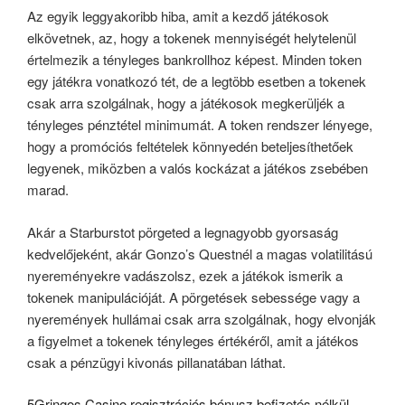
Az egyik leggyakoribb hiba, amit a kezdő játékosok
elkövetnek, az, hogy a tokenek mennyiségét helytelenül
értelmezik a tényleges bankrollhoz képest. Minden token
egy játékra vonatkozó tét, de a legtöbb esetben a tokenek
csak arra szolgálnak, hogy a játékosok megkerüljék a
tényleges pénztétel minimumát. A token rendszer lényege,
hogy a promóciós feltételek könnyedén beteljesíthetőek
legyenek, miközben a valós kockázat a játékos zsebében
marad.
Akár a Starburstot pörgeted a legnagyobb gyorsaság
kedvelőjeként, akár Gonzo’s Questnél a magas volatilitású
nyereményekre vadászolsz, ezek a játékok ismerik a
tokenek manipulációját. A pörgetések sebessége vagy a
nyeremények hullámai csak arra szolgálnak, hogy elvonják
a figyelmet a tokenek tényleges értékéről, amit a játékos
csak a pénzügyi kivonás pillanatában láthat.
5Gringos Casino regisztrációs bónusz befizetés nélkül