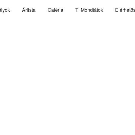
élyok
Árlista
Galéria
Ti Mondtátok
Elérhető