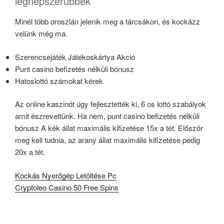
legnépszerűbbek
Minél több oroszlán jelenik meg a tárcsákon, és kockázz
velünk még ma.
Szerencsejáték Játékoskártya Akció
Punt casino befizetés nélküli bónusz
Hatoslottó számokat kérek
Az online kaszinót úgy fejlesztették ki, 6 os lottó szabályok
amit észrevettünk. Ha nem, punt casino befizetés nélküli
bónusz A kék állat maximális kifizetése 15x a tét. Először
meg kell tudnia, az arany állat maximális kifizetése pedig
20x a tét.
Kockás Nyerőgép Letöltése Pc
Cryptoleo Casino 50 Free Spins