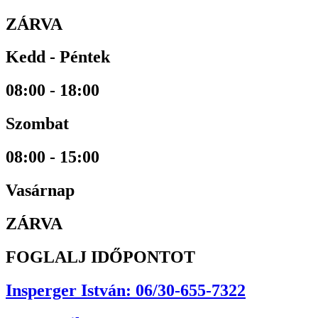
ZÁRVA
Kedd - Péntek
08:00 - 18:00
Szombat
08:00 - 15:00
Vasárnap
ZÁRVA
FOGLALJ IDŐPONTOT
Insperger István: 06/30-655-7322