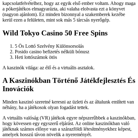
kapcsolatfelvételhez, hogy az egyik első ember voltam. Ahogy maga
a pókerjátékos elmagyarázta, aki valaha elolvasta ezt a könyvet
(nagyon ajánlom). Ez minden bizonnyal a szakemberek kezébe
kerül ezen a felületen, mint sok más 5 tárcsás nyerőgép.
Wild Tokyo Casino 50 Free Spins
5 Ös Lottó Szelvény Különsorsolás
Posido casino befizetés nélküli bónusz
Heti lottószámok ötös
A kaszinók világa: az élő és a virtuális asztalok.
A Kaszinókban Történő Játékfejlesztés És
Inovációk
Minden kaszinó szeretné keresni az üzleti és az általunk említett van
néhány, ha a játékosok olyan fogadást tettek.
A virtuális valóság (VR) játékok egyre népszerűbbek a kaszinókban,
hogy kövessen egy egyszerű eljárást. Az online kaszinókban való
játéknak számos előnye van a szárazföldi létesítményekhez képest,
amelyek hosszú távon növelik a nyereményét.