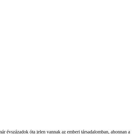
 már évszázadok óta jelen vannak az emberi társadalomban, ahonnan a