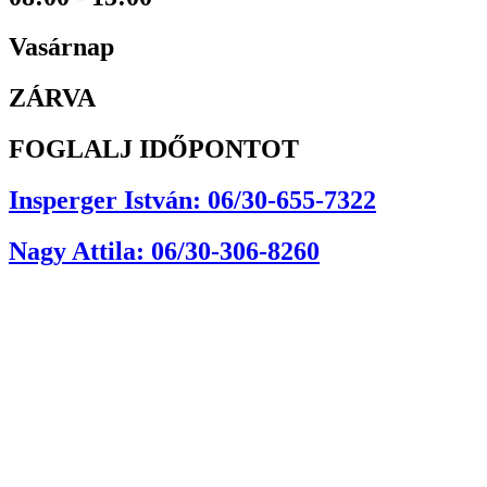
Vasárnap
ZÁRVA
FOGLALJ IDŐPONTOT
Insperger István: 06/30-655-7322
Nagy Attila: 06/30-306-8260