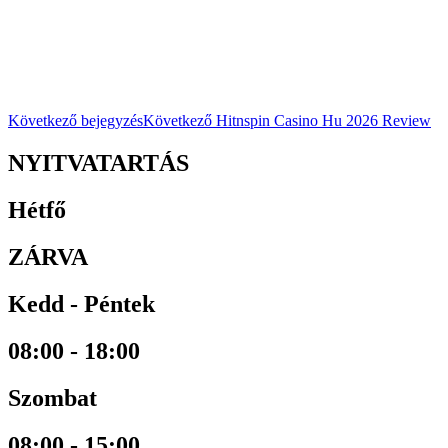
Következő bejegyzés
Következő
Hitnspin Casino Hu 2026 Review
NYITVATARTÁS
Hétfő
ZÁRVA
Kedd - Péntek
08:00 - 18:00
Szombat
08:00 - 15:00