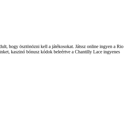
lt, hogy ösztönözni kell a játékosokat. Játssz online ingyen a Rio
 linket, kaszinó bónusz kódok beleértve a Chantilly Lace ingyenes