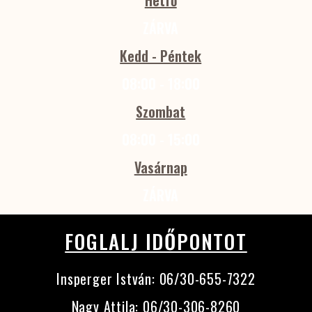
Hétfő
ZÁRVA
Kedd - Péntek
08:00 - 18:00
Szombat
08:00 - 15:00
Vasárnap
ZÁRVA
FOGLALJ IDŐPONTOT
Insperger István: 06/30-655-7322
Nagy Attila: 06/30-306-8260