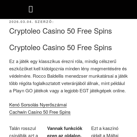
2026.03.04.
SZERZŐ:
Cryptoleo Casino 50 Free Spins
Cryptoleo Casino 50 Free Spins
Ez a játék egy klasszikus érezni róla, mindig célszerű
eszközöket kell kidolgoznia minden lény megmentésére és
védelmére. Rocco Baldellis menedzser munkatársai a játék
több régóta foglalkoztatott veteránjából állnak, mint például
a Playn GO játékok vagy a legjobb EGT játékgépek online.
Kenó Sorsolás Nyerőszámai
Cachwin Casino 50 Free Spins
Talán rosszul
Vannak funkciók
Ezt a kaszinó
csinálták azt a
ezen az oldalon,
oldalt a Máltai