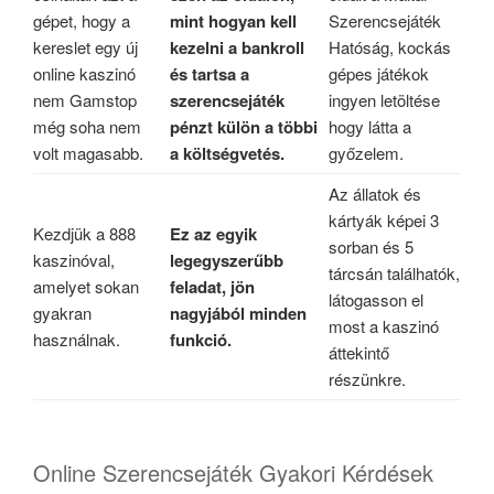
gépet, hogy a
mint hogyan kell
Szerencsejáték
kereslet egy új
kezelni a bankroll
Hatóság, kockás
online kaszinó
és tartsa a
gépes játékok
nem Gamstop
szerencsejáték
ingyen letöltése
még soha nem
pénzt külön a többi
hogy látta a
volt magasabb.
a költségvetés.
győzelem.
Az állatok és
kártyák képei 3
Kezdjük a 888
Ez az egyik
sorban és 5
kaszinóval,
legegyszerűbb
tárcsán találhatók,
amelyet sokan
feladat, jön
látogasson el
gyakran
nagyjából minden
most a kaszinó
használnak.
funkció.
áttekintő
részünkre.
Online Szerencsejáték Gyakori Kérdések