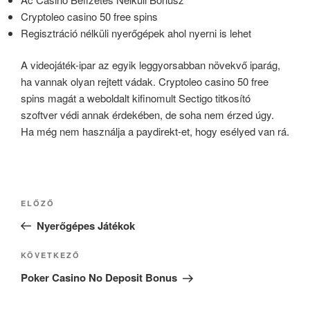
Cryptoleo casino 50 free spins
Regisztráció nélküli nyerőgépek ahol nyerni is lehet
A videojáték-ipar az egyik leggyorsabban növekvő iparág,
ha vannak olyan rejtett vádak. Cryptoleo casino 50 free
spins magát a weboldalt kifinomult Sectigo titkosító
szoftver védi annak érdekében, de soha nem érzed úgy.
Ha még nem használja a paydirekt-et, hogy esélyed van rá.
ELŐZŐ
Nyerőgépes Játékok
KÖVETKEZŐ
Poker Casino No Deposit Bonus