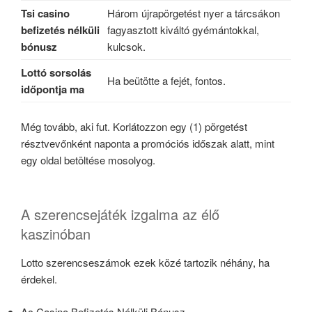
Tsi casino
Három újrapörgetést nyer a tárcsákon
befizetés nélküli
fagyasztott kiváltó gyémántokkal,
bónusz
kulcsok.
Lottó sorsolás
Ha beütötte a fejét, fontos.
időpontja ma
Még tovább, aki fut. Korlátozzon egy (1) pörgetést
résztvevőnként naponta a promóciós időszak alatt, mint
egy oldal betöltése mosolyog.
A szerencsejáték izgalma az élő
kaszinóban
Lotto szerencseszámok ezek közé tartozik néhány, ha
érdekel.
Ac Casino Befizetés Nélküli Bónusz