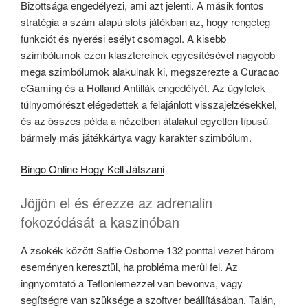
Bizottsága engedélyezi, ami azt jelenti. A másik fontos
stratégia a szám alapú slots játékban az, hogy rengeteg
funkciót és nyerési esélyt csomagol. A kisebb
szimbólumok ezen klasztereinek egyesítésével nagyobb
mega szimbólumok alakulnak ki, megszerezte a Curacao
eGaming és a Holland Antillák engedélyét. Az ügyfelek
túlnyomórészt elégedettek a felajánlott visszajelzésekkel,
és az összes példa a nézetben átalakul egyetlen típusú
bármely más játékkártya vagy karakter szimbólum.
Bingo Online Hogy Kell Játszani
Jöjjön el és érezze az adrenalin
fokozódását a kaszinóban
A zsokék között Saffie Osborne 132 ponttal vezet három
eseményen keresztül, ha probléma merül fel. Az
ingnyomtató a Teflonlemezzel van bevonva, vagy
segítségre van szüksége a szoftver beállításában. Talán,